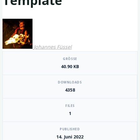
Template
Johannes Füssel
[video_player_1200x800]
GRÖSSE
40.90 KB
DOWNLOADS
4358
FILES
1
PUBLISHED
14. Juni 2022