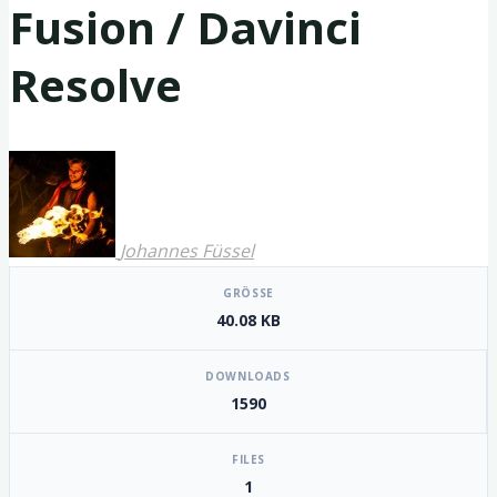
Fusion / Davinci
Resolve
Johannes Füssel
[video_player_1200x800]
GRÖSSE
40.08 KB
DOWNLOADS
1590
FILES
1