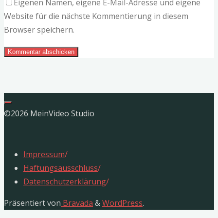
Eigenen Namen, eigene E-Mail-Adresse und eigene
Website für die nächste Kommentierung in diesem
Browser speichern.
©2026 MeinVideo Studio
Impressum
/
Haftungsausschluss
/
Datenschutzerklärung
/
Präsentiert von
Bravada
&
WordPress
.