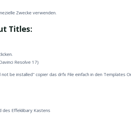
ommezielle Zwecke verwenden.
t Titles:
licken.
(Davinci Resolve 17)
not be installed" copier das drfx File einfach in den Templates O
d des Effeklibary Kastens