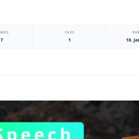
OADS
FILES
PU
17
1
10. J