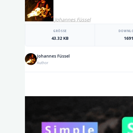
Johannes Füssel
[video_player_1200x800]
GRÖSSE
DOWNL
43.32 KB
169
Johannes Füssel
Author