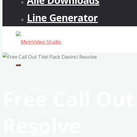
Alle Downloads
Line Generator
MeinVideo
Studio
Musikvideos
Free Call Out
&
Videoproduktion
VFX
Youtube Tutorials
Resolve
Produkte