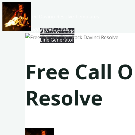
Free Davinci Resolve Templates
Johannes Füssel
Alle Downloads
Line Generator
Free Call O
Resolve