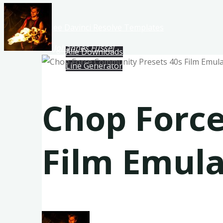
Free Davinci Resolve Templates
Johannes Füssel
Alle Downloads
Line Generator
Chop Forc
Film Emula