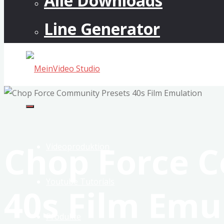
Alle Downloads
Line Generator
MeinVideo
Studio
Musikvideos
Chop Force 
&
Videoproduktion
VFX
Youtube Tutorials
40s Film Emu
Produkte