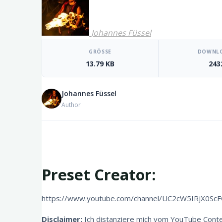
Johannes Füssel
[video_player_1200x800]
GRÖSSE
DOWNL
13.79 KB
243
Johannes Füssel
Author
Preset Creator:
https://www.youtube.com/channel/UC2cW5IRjX0Sc
Disclaimer:
Ich distanziere mich vom YouTube Content