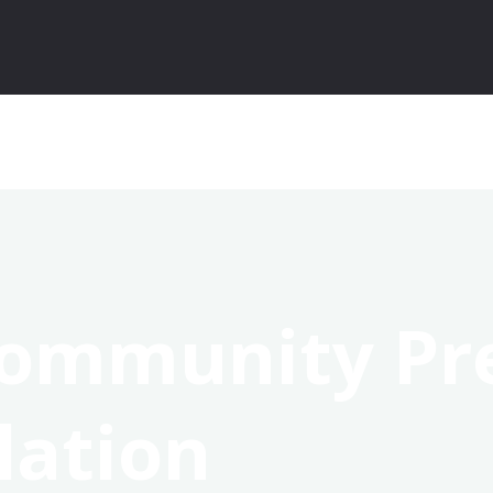
Community Pr
lation