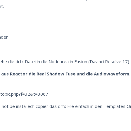
t.
nden.
iehe die drfx Datei in die Nodearea in Fusion (Davinci Resolve 17)
 aus Reactor die Real Shadow Fuse und die Audiowaveform.
wtopic.php?f=32&t=3067
not be installed" copier das drfx File einfach in den Templates O