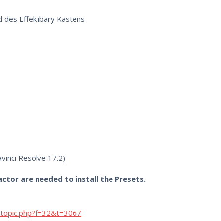
d des Effeklibary Kastens
avinci Resolve 17.2)
tor are needed to install the Presets.
wtopic.php?f=32&t=3067