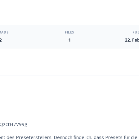
OADS
FILES
PU
2
1
22. Fe
FQzctH7V99g
 des Preseterstellers. Dennoch finde ich, dass Presets für die 