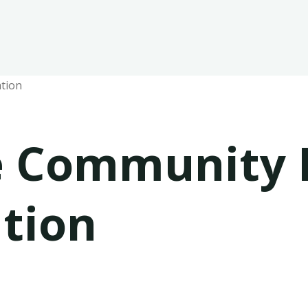
e Community P
tion